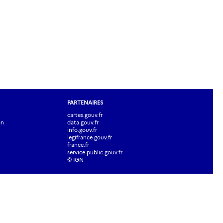
PARTENAIRES
cartes.gouv.fr
on
data.gouv.fr
info.gouv.fr
legifrance.gouv.fr
france.fr
service-public.gouv.fr
© IGN