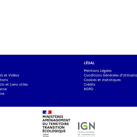
LÉGAL
Mentions Légales
s et Vidéos
Conditions Générales d'Utilisati
tions
Cookies et statistiques
ts et Liens utiles
Crédits
ance
RGPD
ire