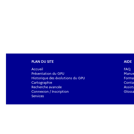
PLAN DU SITE
AIDE
Accueil
FAQ
Présentation du GPU
Manuel
Historique des évolutions du GPU
Forma
Cartographie
Contac
Recherche avancée
Assist
Connexion / Inscription
Glossa
Services