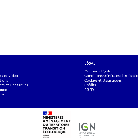
LÉGAL
Mentions Légales
s et Vidéos
Conditions Générales d'Utilisati
tions
Cookies et statistiques
ts et Liens utiles
Crédits
ance
RGPD
ire