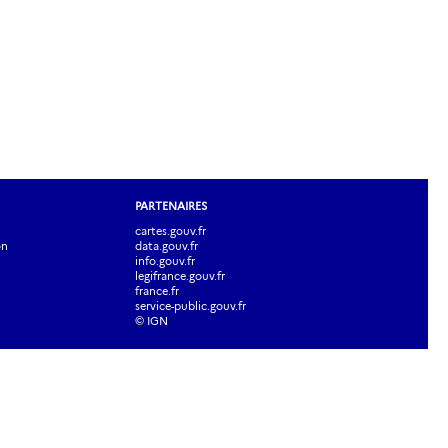
PARTENAIRES
cartes.gouv.fr
on
data.gouv.fr
info.gouv.fr
legifrance.gouv.fr
france.fr
service-public.gouv.fr
© IGN