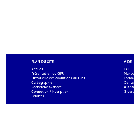
PLAN DU SITE
AIDE
Accueil
FAQ
Présentation du GPU
Manuel
Historique des évolutions du GPU
Forma
Cartographie
Contac
Recherche avancée
Assist
Connexion / Inscription
Glossa
Services