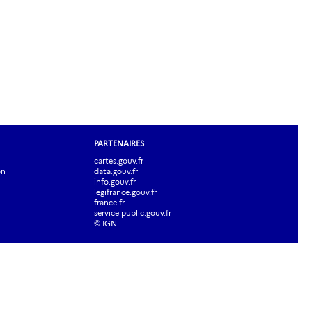
PARTENAIRES
cartes.gouv.fr
on
data.gouv.fr
info.gouv.fr
legifrance.gouv.fr
france.fr
service-public.gouv.fr
© IGN