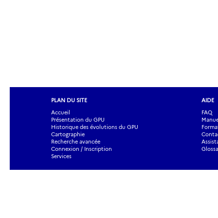
PLAN DU SITE
AIDE
Accueil
FAQ
Présentation du GPU
Manuel
Historique des évolutions du GPU
Forma
Cartographie
Contac
Recherche avancée
Assist
Connexion / Inscription
Glossa
Services