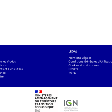
LÉGAL
Mentions Légales
s et Vidéos
Conditions Générales d'Utilisati
tions
Cookies et statistiques
ts et Liens utiles
Crédits
ance
RGPD
ire