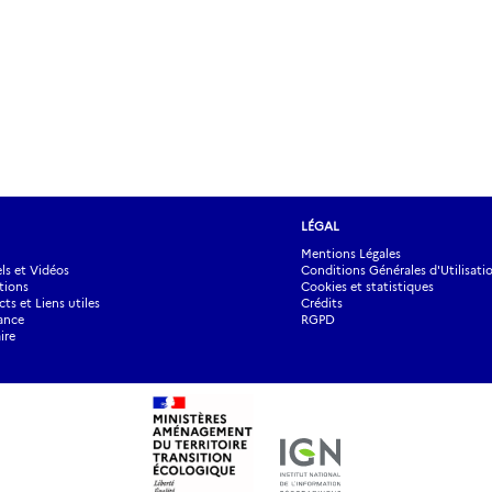
LÉGAL
Mentions Légales
s et Vidéos
Conditions Générales d'Utilisati
tions
Cookies et statistiques
ts et Liens utiles
Crédits
ance
RGPD
ire