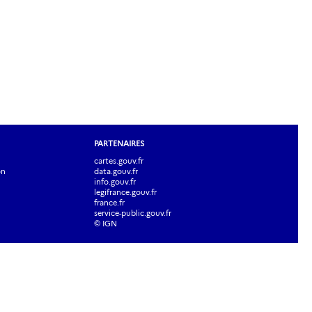
PARTENAIRES
cartes.gouv.fr
on
data.gouv.fr
info.gouv.fr
legifrance.gouv.fr
france.fr
service-public.gouv.fr
© IGN