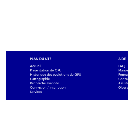
PLAN DU SITE
AIDE
Accueil
FAQ
Présentation du GPU
Manuel
Historique des évolutions du GPU
Forma
Cartographie
Contac
Recherche avancée
Assist
Connexion / Inscription
Glossa
Services