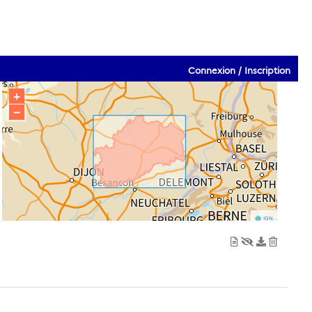
Connexion / Inscription
+
−
IGN