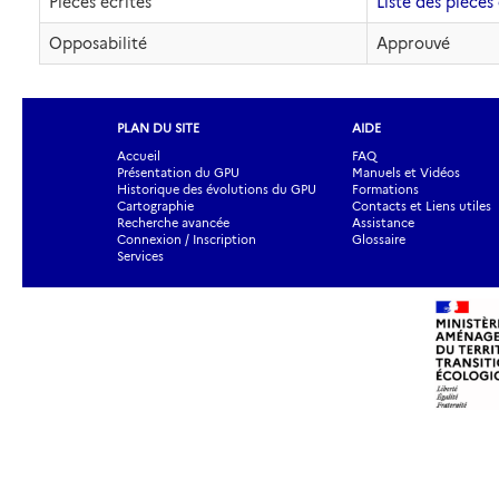
Pièces écrites
Liste des pièces 
Opposabilité
Approuvé
PLAN DU SITE
AIDE
Accueil
FAQ
Présentation du GPU
Manuels et Vidéos
Historique des évolutions du GPU
Formations
Cartographie
Contacts et Liens utiles
Recherche avancée
Assistance
Connexion / Inscription
Glossaire
Services