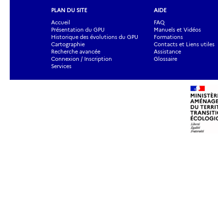
PLAN DU SITE
AIDE
Accueil
FAQ
Présentation du GPU
Manuels et Vidéos
Historique des évolutions du GPU
Formations
Cartographie
Contacts et Liens utiles
Recherche avancée
Assistance
Connexion / Inscription
Glossaire
Services