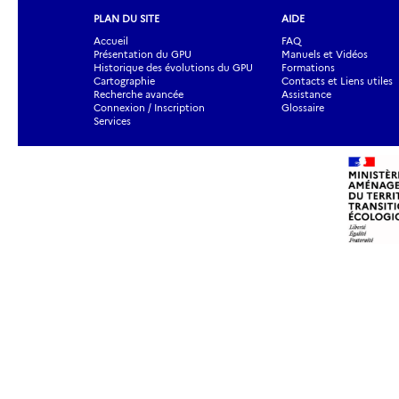
PLAN DU SITE
AIDE
Accueil
FAQ
Présentation du GPU
Manuels et Vidéos
Historique des évolutions du GPU
Formations
Cartographie
Contacts et Liens utiles
Recherche avancée
Assistance
Connexion / Inscription
Glossaire
Services