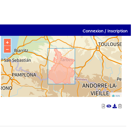
Connexion / Inscription
+
−
IGN