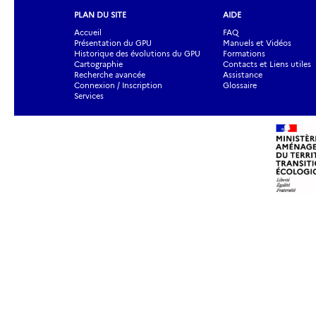
PLAN DU SITE
AIDE
Accueil
FAQ
Présentation du GPU
Manuels et Vidéos
Historique des évolutions du GPU
Formations
Cartographie
Contacts et Liens utiles
Recherche avancée
Assistance
Connexion / Inscription
Glossaire
Services