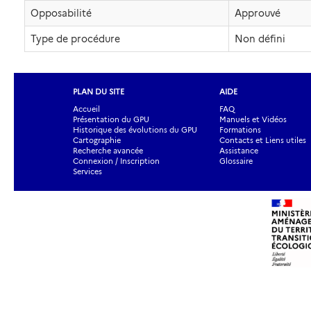
Opposabilité
Approuvé
Type de procédure
Non défini
PLAN DU SITE
AIDE
Accueil
FAQ
Présentation du GPU
Manuels et Vidéos
Historique des évolutions du GPU
Formations
Cartographie
Contacts et Liens utiles
Recherche avancée
Assistance
Connexion / Inscription
Glossaire
Services