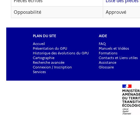
Pièces écrites
Liste des pièces 
Opposabilité
Approuvé
PLAN DU SITE
AIDE
Accueil
FAQ
Présentation du GPU
Manuels et Vidéos
Historique des évolutions du GPU
Formations
Cartographie
Contacts et Liens utiles
Recherche avancée
Assistance
Connexion / Inscription
Glossaire
Services