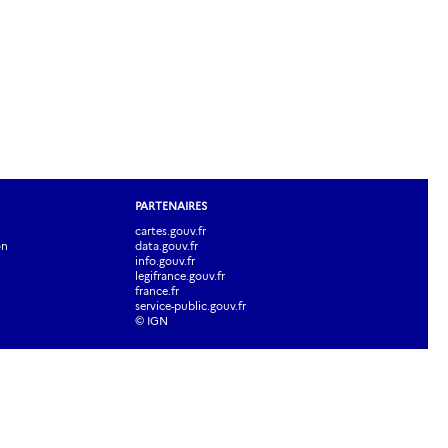
PARTENAIRES
cartes.gouv.fr
on
data.gouv.fr
info.gouv.fr
legifrance.gouv.fr
france.fr
service-public.gouv.fr
© IGN