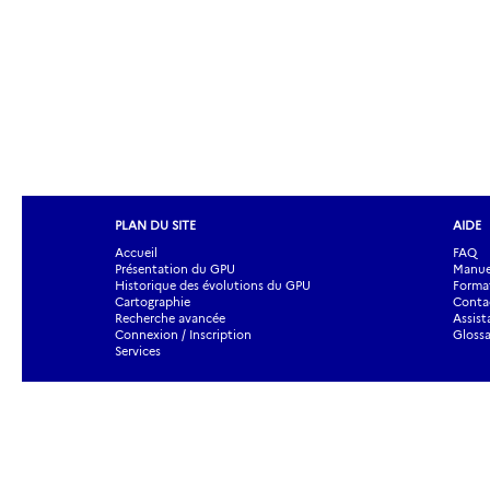
PLAN DU SITE
AIDE
Accueil
FAQ
Présentation du GPU
Manuel
Historique des évolutions du GPU
Forma
Cartographie
Contac
Recherche avancée
Assist
Connexion / Inscription
Glossa
Services