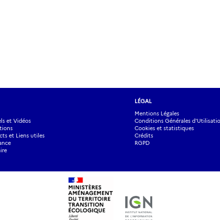
LÉGAL
Mentions Légales
s et Vidéos
Conditions Générales d'Utilisati
tions
Cookies et statistiques
ts et Liens utiles
Crédits
ance
RGPD
ire