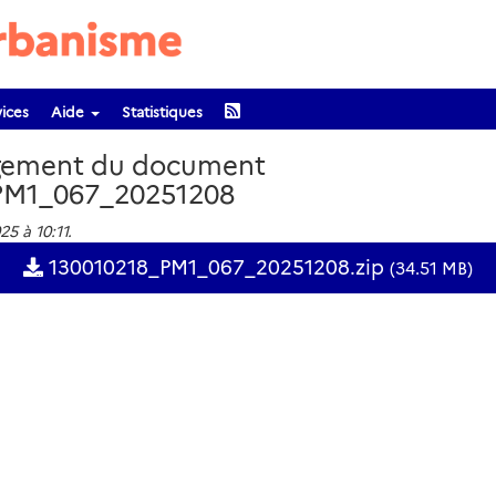
ices
Aide
Statistiques
gement du document
PM1_067_20251208
25 à 10:11.
130010218_PM1_067_20251208.zip
(34.51 MB)