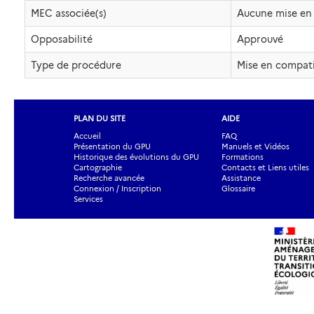
MEC associée(s)
Aucune mise en 
Opposabilité
Approuvé
Type de procédure
Mise en compatib
PLAN DU SITE
AIDE
Accueil
FAQ
Présentation du GPU
Manuels et Vidéos
Historique des évolutions du GPU
Formations
Cartographie
Contacts et Liens utiles
Recherche avancée
Assistance
Connexion / Inscription
Glossaire
Services