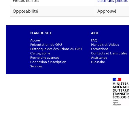
Pièces écrites
Liste des pièces 
Opposabilité
Approuvé
PLAN DU SITE
AIDE
Accueil
FAQ
Présentation du GPU
Manuels et Vidéos
Historique des évolutions du GPU
Formations
Cartographie
Contacts et Liens utiles
Recherche avancée
Assistance
Connexion / Inscription
Glossaire
Services