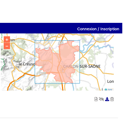
Connexion / Inscription
+
−
IGN