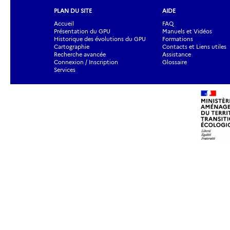
PLAN DU SITE
AIDE
Accueil
FAQ
Présentation du GPU
Manuels et Vidéos
Historique des évolutions du GPU
Formations
Cartographie
Contacts et Liens utiles
Recherche avancée
Assistance
Connexion / Inscription
Glossaire
Services