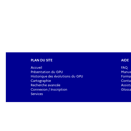
PLAN DU SITE
AIDE
Accueil
FAQ
Présentation du GPU
Manuel
Historique des évolutions du GPU
Forma
Cartographie
Contac
Recherche avancée
Assist
Connexion / Inscription
Glossa
Services