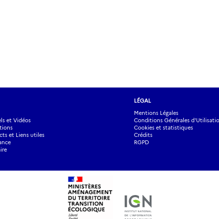
LÉGAL
Mentions Légales
s et Vidéos
Conditions Générales d'Utilisati
tions
Cookies et statistiques
ts et Liens utiles
Crédits
ance
RGPD
ire