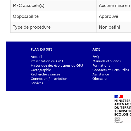
MEC associée(s)
Aucune mise en 
Opposabilité
Approuvé
Type de procédure
Non défini
PLAN DU SITE
AIDE
Accueil
FAQ
Présentation du GPU
Manuels et Vidéos
Historique des évolutions du GPU
Formations
Cartographie
Contacts et Liens utiles
Recherche avancée
Assistance
Connexion / Inscription
Glossaire
Services