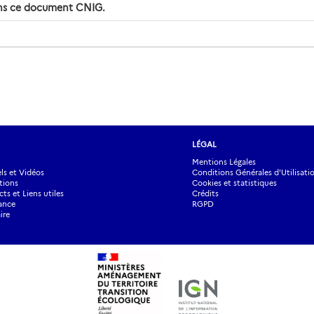
dans ce document CNIG.
LÉGAL
Mentions Légales
s et Vidéos
Conditions Générales d'Utilisati
tions
Cookies et statistiques
ts et Liens utiles
Crédits
ance
RGPD
ire