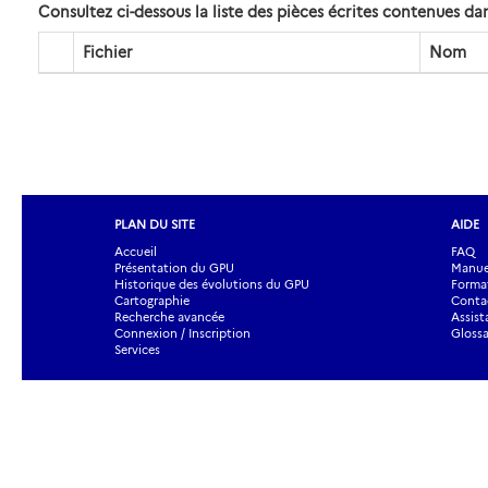
Consultez ci-dessous la liste des pièces écrites contenues 
Fichier
Nom
PLAN DU SITE
AIDE
Accueil
FAQ
Présentation du GPU
Manuel
Historique des évolutions du GPU
Forma
Cartographie
Contac
Recherche avancée
Assist
Connexion / Inscription
Glossa
Services