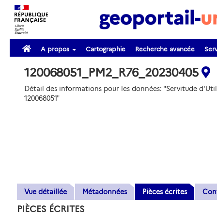
A propos
Cartographie
Recherche avancée
Serv
120068051_PM2_R76_20230405
Détail des informations pour les données: "Servitude d'Uti
120068051"
Vue détaillée
Métadonnées
Pièces écrites
Con
PIÈCES ÉCRITES