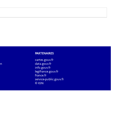
PARTENAIRES
cartes.gouv.fr
on
data.gouv.fr
info.gouv.fr
legifrance.gouv.fr
france.fr
service-public.gouv.fr
© IGN