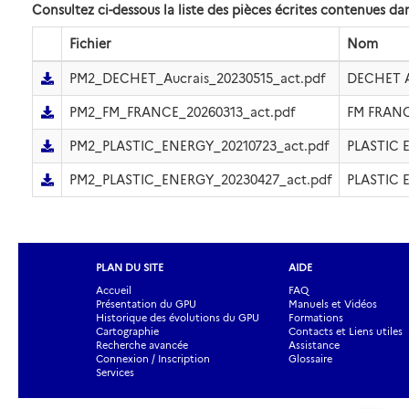
Consultez ci-dessous la liste des pièces écrites contenues 
Fichier
Nom
PM2_DECHET_Aucrais_20230515_act.pdf
DECHET A
PM2_FM_FRANCE_20260313_act.pdf
FM FRANC
PM2_PLASTIC_ENERGY_20210723_act.pdf
PLASTIC 
PM2_PLASTIC_ENERGY_20230427_act.pdf
PLASTIC 
PLAN DU SITE
AIDE
Accueil
FAQ
Présentation du GPU
Manuels et Vidéos
Historique des évolutions du GPU
Formations
Cartographie
Contacts et Liens utiles
Recherche avancée
Assistance
Connexion / Inscription
Glossaire
Services