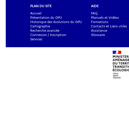
PLAN DU SITE
AIDE
Accueil
FAQ
Présentation du GPU
Manuels et Vidéos
Historique des évolutions du GPU
Formations
Cartographie
Contacts et Liens utiles
Recherche avancée
Assistance
Connexion / Inscription
Glossaire
Services