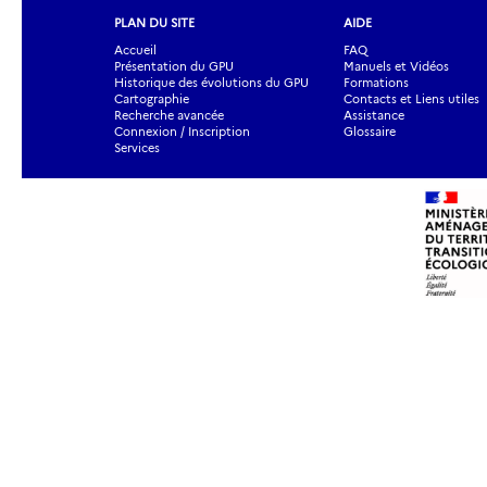
PLAN DU SITE
AIDE
Accueil
FAQ
Présentation du GPU
Manuels et Vidéos
Historique des évolutions du GPU
Formations
Cartographie
Contacts et Liens utiles
Recherche avancée
Assistance
Connexion / Inscription
Glossaire
Services