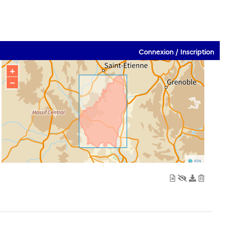
Connexion / Inscription
+
−
IGN