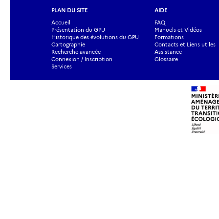
PLAN DU SITE
AIDE
Accueil
FAQ
Présentation du GPU
Manuels et Vidéos
Historique des évolutions du GPU
Formations
Cartographie
Contacts et Liens utiles
Recherche avancée
Assistance
Connexion / Inscription
Glossaire
Services