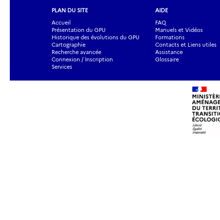
PLAN DU SITE
AIDE
Accueil
FAQ
Présentation du GPU
Manuels et Vidéos
Historique des évolutions du GPU
Formations
Cartographie
Contacts et Liens utiles
Recherche avancée
Assistance
Connexion / Inscription
Glossaire
Services