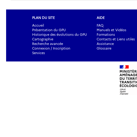
PLAN DU SITE
AIDE
Accueil
FAQ
Présentation du GPU
Manuels et Vidéos
Historique des évolutions du GPU
Formations
Cartographie
Contacts et Liens utiles
Recherche avancée
Assistance
Connexion / Inscription
Glossaire
Services