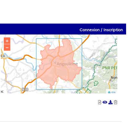
Connexion / Inscription
+
−
IGN