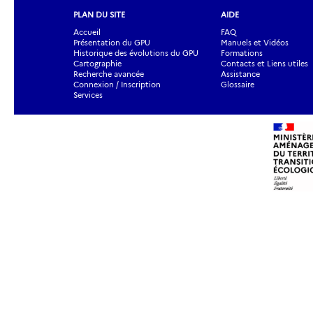
PLAN DU SITE
AIDE
Accueil
FAQ
Présentation du GPU
Manuels et Vidéos
Historique des évolutions du GPU
Formations
Cartographie
Contacts et Liens utiles
Recherche avancée
Assistance
Connexion / Inscription
Glossaire
Services