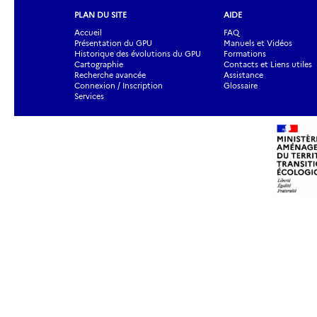
PLAN DU SITE
AIDE
Accueil
FAQ
Présentation du GPU
Manuels et Vidéos
Historique des évolutions du GPU
Formations
Cartographie
Contacts et Liens utiles
Recherche avancée
Assistance
Connexion / Inscription
Glossaire
Services