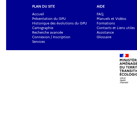
PLAN DU SITE
AIDE
Accueil
FAQ
Présentation du GPU
Manuels et Vidéos
Historique des évolutions du GPU
Formations
Cartographie
Contacts et Liens utiles
Recherche avancée
Assistance
Connexion / Inscription
Glossaire
Services