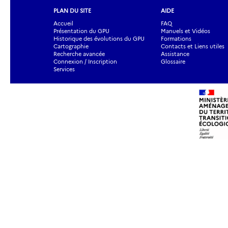
PLAN DU SITE
AIDE
Accueil
FAQ
Présentation du GPU
Manuels et Vidéos
Historique des évolutions du GPU
Formations
Cartographie
Contacts et Liens utiles
Recherche avancée
Assistance
Connexion / Inscription
Glossaire
Services