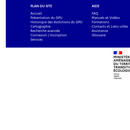
PLAN DU SITE
AIDE
Accueil
FAQ
Présentation du GPU
Manuels et Vidéos
Historique des évolutions du GPU
Formations
Cartographie
Contacts et Liens utiles
Recherche avancée
Assistance
Connexion / Inscription
Glossaire
Services