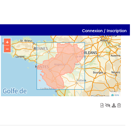
Connexion / Inscription
+
−
IGN