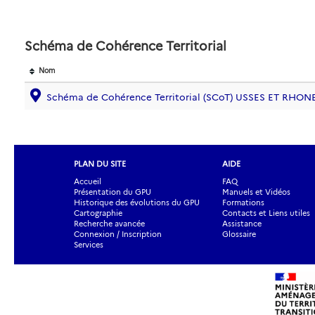
Schéma de Cohérence Territorial
Nom
Schéma de Cohérence Territorial (SCoT) USSES ET RHON
PLAN DU SITE
AIDE
Accueil
FAQ
Présentation du GPU
Manuels et Vidéos
Historique des évolutions du GPU
Formations
Cartographie
Contacts et Liens utiles
Recherche avancée
Assistance
Connexion / Inscription
Glossaire
Services