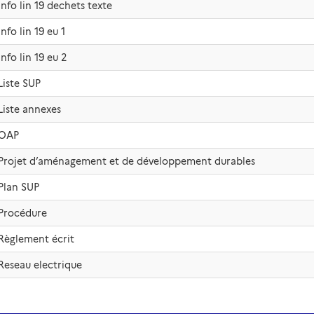
Info lin 19 dechets texte
Info lin 19 eu 1
Info lin 19 eu 2
Liste SUP
Liste annexes
OAP
Projet d’aménagement et de développement durables
Plan SUP
Procédure
Règlement écrit
Reseau electrique