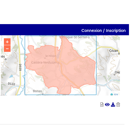
Connexion / Inscription
+
−
IGN