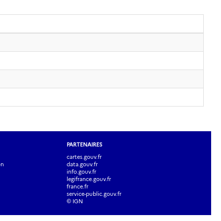
PARTENAIRES
cartes.gouv.fr
on
data.gouv.fr
info.gouv.fr
legifrance.gouv.fr
france.fr
service-public.gouv.fr
© IGN