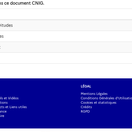
dans ce document CNIG.
vitudes
es
t
LÉGAL
Mentions Légales
s et Vidéos
Conditions Générales d'Utilisati
tions
Cookies et statistiques
ts et Liens utiles
Crédits
ance
RGPD
ire