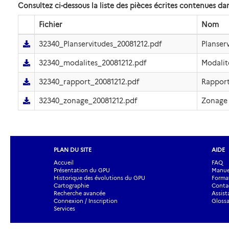
Consultez ci-dessous la liste des pièces écrites contenues 
Fichier
Nom
32340_Planservitudes_20081212.pdf
Planser
32340_modalites_20081212.pdf
Modalit
32340_rapport_20081212.pdf
Rappor
32340_zonage_20081212.pdf
Zonage
PLAN DU SITE
AIDE
Accueil
FAQ
Présentation du GPU
Manuel
Historique des évolutions du GPU
Forma
Cartographie
Contac
Recherche avancée
Assist
Connexion / Inscription
Glossa
Services