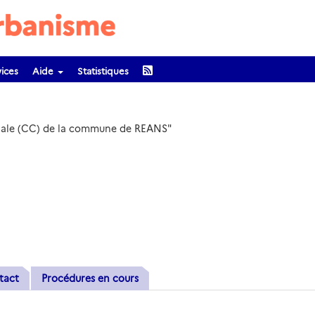
ices
Aide
Statistiques
unale (CC) de la commune de REANS"
tact
Procédures en cours