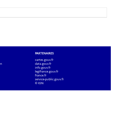
PARTENAIRES
cartes.gouv.fr
on
data.gouv.fr
info.gouv.fr
legifrance.gouv.fr
france.fr
service-public.gouv.fr
© IGN