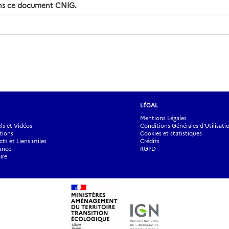
dans ce document CNIG.
LÉGAL
Mentions Légales
s et Vidéos
Conditions Générales d'Utilisati
tions
Cookies et statistiques
ts et Liens utiles
Crédits
ance
RGPD
ire