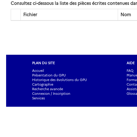
Consultez ci-dessous la liste des pièces écrites contenues 
Fichier
Nom
PLAN DU SITE
AIDE
Accueil
FAQ
Présentation du GPU
Manuel
Historique des évolutions du GPU
Forma
Cartographie
Contac
Recherche avancée
Assist
Connexion / Inscription
Glossa
Services