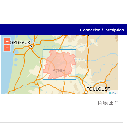
Connexion / Inscription
+
−
IGN