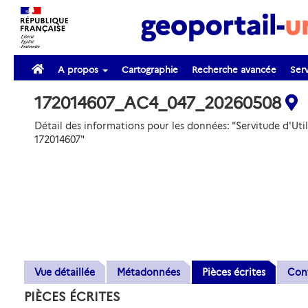
A propos
Cartographie
Recherche avancée
Serv
172014607_AC4_047_20260508
Détail des informations pour les données: "Servitude d'Ut
172014607"
Vue détaillée
Métadonnées
Pièces écrites
Con
PIÈCES ÉCRITES