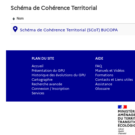
Schéma de Cohérence Territorial
Nom
Schéma de Cohérence Territorial (SCoT) BUCOPA
PLAN DU SITE
AIDE
Accueil
FAQ
Présentation du GPU
Manuels et Vidéos
Historique des évolutions du GPU
Formations
Cartographie
Contacts et Liens utiles
Recherche avancée
Assistance
Connexion / Inscription
Glossaire
Services