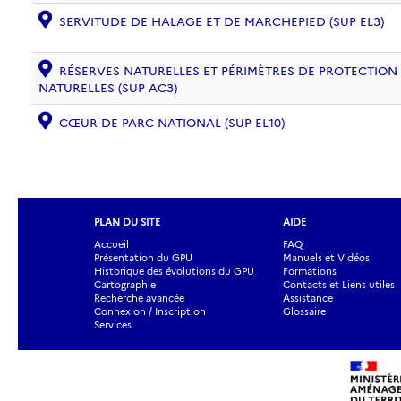
SERVITUDE DE HALAGE ET DE MARCHEPIED (SUP EL3)
RÉSERVES NATURELLES ET PÉRIMÈTRES DE PROTECTION
NATURELLES (SUP AC3)
CŒUR DE PARC NATIONAL (SUP EL10)
PLAN DU SITE
AIDE
Accueil
FAQ
Présentation du GPU
Manuels et Vidéos
Historique des évolutions du GPU
Formations
Cartographie
Contacts et Liens utiles
Recherche avancée
Assistance
Connexion / Inscription
Glossaire
Services