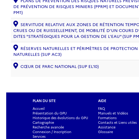
PLANS DE PRÉVENTION DES RISQUES NATURELS PRÉVISIB
DE PRÉVENTION DE RISQUES MINIERS (PPRM) ET DOCUMEN
PM1)
SERVITUDE RELATIVE AUX ZONES DE RÉTENTION TEMPO
CRUES OU DE RUISSELLEMENT, DE MOBILITÉ D’UN COURS D
DITES "STRATÉGIQUES POUR LA GESTION DE L’EAU" (SUP PM
RÉSERVES NATURELLES ET PÉRIMÈTRES DE PROTECTION
NATURELLES (SUP AC3)
CŒUR DE PARC NATIONAL (SUP EL10)
PLAN DU SITE
AIDE
Accueil
FAQ
Présentation du GPU
Manuels et Vidéos
Historique des évolutions du GPU
Formations
Cartographie
Contacts et Liens utiles
Recherche avancée
Assistance
Connexion / Inscription
Glossaire
Services