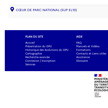
CŒUR DE PARC NATIONAL (SUP EL10)
PLAN DU SITE
AIDE
Accueil
FAQ
Présentation du GPU
Manuels et Vidéos
Historique des évolutions du GPU
Formations
Cartographie
Contacts et Liens utiles
Recherche avancée
Assistance
Connexion / Inscription
Glossaire
Services