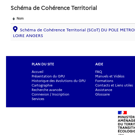
Schéma de Cohérence Territorial
Nom
Schéma de Cohérence Territorial (SCoT) DU POLE METR
LOIRE ANGERS
PLAN DU SITE
AIDE
Accueil
FAQ
Présentation du GPU
Manuels et Vidéos
Historique des évolutions du GPU
Formations
Cartographie
Contacts et Liens utiles
Recherche avancée
Assistance
Connexion / Inscription
Glossaire
Services