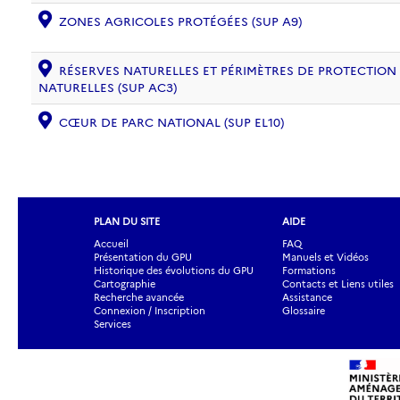
ZONES AGRICOLES PROTÉGÉES (SUP A9)
RÉSERVES NATURELLES ET PÉRIMÈTRES DE PROTECTION
NATURELLES (SUP AC3)
CŒUR DE PARC NATIONAL (SUP EL10)
PLAN DU SITE
AIDE
Accueil
FAQ
Présentation du GPU
Manuels et Vidéos
Historique des évolutions du GPU
Formations
Cartographie
Contacts et Liens utiles
Recherche avancée
Assistance
Connexion / Inscription
Glossaire
Services