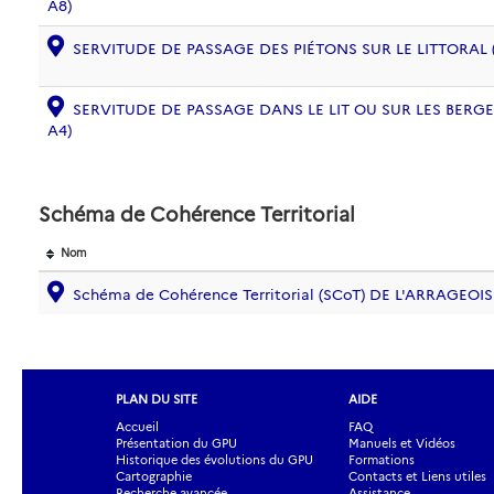
A8)
SERVITUDE DE PASSAGE DES PIÉTONS SUR LE LITTORAL (
SERVITUDE DE PASSAGE DANS LE LIT OU SUR LES BERG
A4)
Schéma de Cohérence Territorial
Nom
Schéma de Cohérence Territorial (SCoT) DE L'ARRAGEOIS
PLAN DU SITE
AIDE
Accueil
FAQ
Présentation du GPU
Manuels et Vidéos
Historique des évolutions du GPU
Formations
Cartographie
Contacts et Liens utiles
Recherche avancée
Assistance