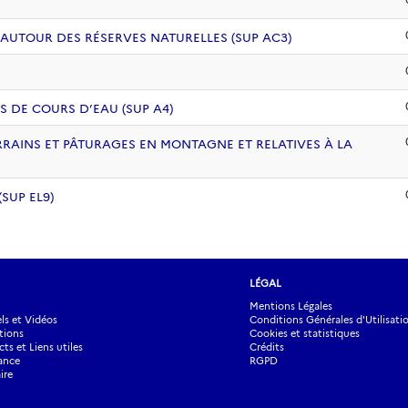
 AUTOUR DES RÉSERVES NATURELLES (SUP AC3)
S DE COURS D’EAU (SUP A4)
RRAINS ET PÂTURAGES EN MONTAGNE ET RELATIVES À LA
SUP EL9)
LÉGAL
Mentions Légales
s et Vidéos
Conditions Générales d'Utilisati
tions
Cookies et statistiques
ts et Liens utiles
Crédits
ance
RGPD
ire