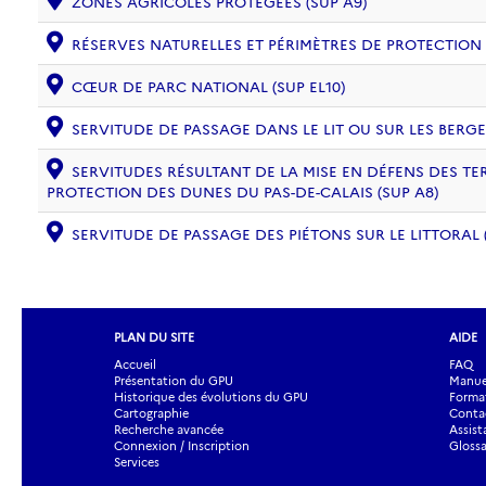
ZONES AGRICOLES PROTÉGÉES (SUP A9)
RÉSERVES NATURELLES ET PÉRIMÈTRES DE PROTECTION
CŒUR DE PARC NATIONAL (SUP EL10)
SERVITUDE DE PASSAGE DANS LE LIT OU SUR LES BERGE
SERVITUDES RÉSULTANT DE LA MISE EN DÉFENS DES TE
PROTECTION DES DUNES DU PAS-DE-CALAIS (SUP A8)
SERVITUDE DE PASSAGE DES PIÉTONS SUR LE LITTORAL (
PLAN DU SITE
AIDE
Accueil
FAQ
Présentation du GPU
Manuel
Historique des évolutions du GPU
Forma
Cartographie
Contac
Recherche avancée
Assist
Connexion / Inscription
Glossa
Services