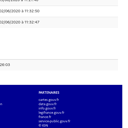
02/06/2020 à 11:32:50
02/06/2020 à 11:32:47
:26:03
PARTENAIRES
cartes.gouv.fr
on
data.gouv.fr
info.gouv.fr
legifrance.gouv.fr
france.fr
service-public.gouv.fr
© IGN