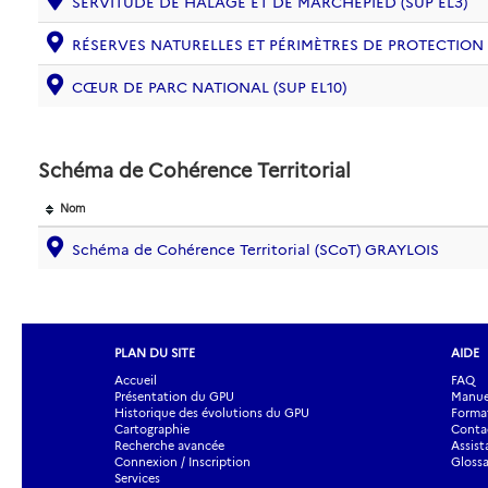
SERVITUDE DE HALAGE ET DE MARCHEPIED (SUP EL3)
RÉSERVES NATURELLES ET PÉRIMÈTRES DE PROTECTION
CŒUR DE PARC NATIONAL (SUP EL10)
Schéma de Cohérence Territorial
Nom
Schéma de Cohérence Territorial (SCoT) GRAYLOIS
PLAN DU SITE
AIDE
Accueil
FAQ
Présentation du GPU
Manuel
Historique des évolutions du GPU
Forma
Cartographie
Contac
Recherche avancée
Assist
Connexion / Inscription
Glossa
Services