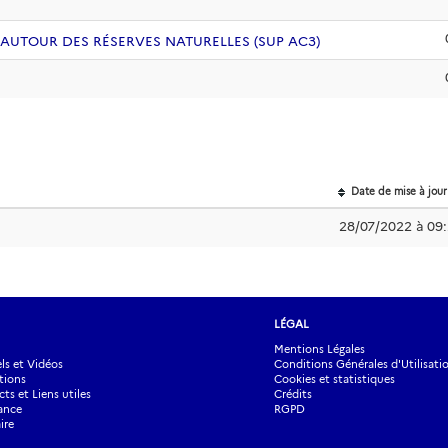
 AUTOUR DES RÉSERVES NATURELLES (SUP AC3)
Date de mise à jour
28/07/2022 à 09
LÉGAL
Mentions Légales
s et Vidéos
Conditions Générales d'Utilisati
tions
Cookies et statistiques
ts et Liens utiles
Crédits
ance
RGPD
ire