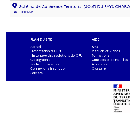
Schéma de Cohérence Territorial (SCoT) DU PAYS CHARO
BRIONNAIS
PLAN DU SITE
AIDE
Accueil
FAQ
Présentation du GPU
Manuels et Vidéos
Historique des évolutions du GPU
Formations
Cartographie
Contacts et Liens utiles
Recherche avancée
Assistance
Connexion / Inscription
Glossaire
Services