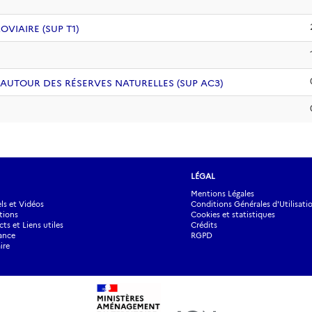
VIAIRE (SUP T1)
 AUTOUR DES RÉSERVES NATURELLES (SUP AC3)
LÉGAL
Mentions Légales
s et Vidéos
Conditions Générales d'Utilisati
tions
Cookies et statistiques
ts et Liens utiles
Crédits
ance
RGPD
ire