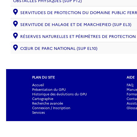
OBSTACLES PHYSIQUES (SUP PT2)
SERVITUDES DE PROTECTION DU DOMAINE PUBLIC FERRO
SERVITUDE DE HALAGE ET DE MARCHEPIED (SUP EL3)
RÉSERVES NATURELLES ET PÉRIMÈTRES DE PROTECTION
CŒUR DE PARC NATIONAL (SUP EL10)
PLAN DU SITE
AIDE
Accueil
FAQ
Présentation du GPU
Manuel
Historique des évolutions du GPU
Forma
Cartographie
Contac
Recherche avancée
Assist
Connexion / Inscription
Glossa
Services