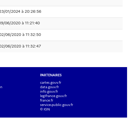
23/01/2024 à 20:26:56
19/06/2020 à 11:21:40
02/06/2020 à 11:32:50
02/06/2020 à 11:32:47
PARTENAIRES
cartes.gouv.fr
on
data.gouv.fr
info.gouv.fr
legifrance.gouv.fr
france.fr
service-public.gouv.fr
© IGN