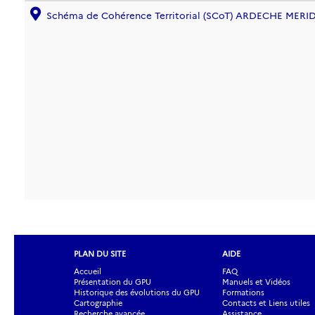
Schéma de Cohérence Territorial (SCoT) ARDECHE MER
PLAN DU SITE
AIDE
Accueil
FAQ
Présentation du GPU
Manuels et Vidéos
Historique des évolutions du GPU
Formations
Cartographie
Contacts et Liens utiles
Recherche avancée
Assistance